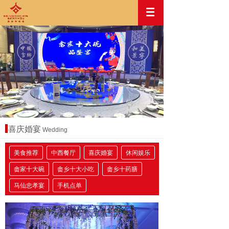
喜庆婚宴
Wedding
美食推荐
中西餐厅
喜庆婚宴
休闲娱乐
畲家十大碗
畲乡十大小吃
畲乡十药膳
马仙忠孝宴
手机点单