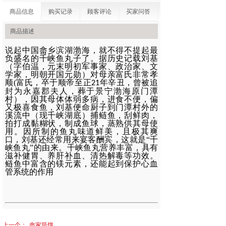
商品信息
购买记录
顾客评论
买家问答
商品描述
说起中国畲乡滨湖渤海，就不得不提起最
负盛名的千峡鱼丸子了。据历史记载刘基
（字伯温，元末明初军事家、政治家、文
学家，明朝开国元勋）对母亲富氏非常孝
顺
(
富氏，卒于顺帝至正
年辛丑，曾被追
21
封为永嘉郡夫人，葬于景宁渤海原门潭
村），因其母体体弱多病，进食不便，偏
又极喜食鱼，刘基便命厨子到门潭村外的
溪流中（现千峡湖底）捕鲢鱼，刮鲜肉，
拍打成黏糊状，制成鱼球，蒸熟供其母使
用。因所制的鱼丸味道鲜美，且极其爽
口，刘基还经常用来宴客酬宾，这就是“千
峡鱼丸”的由来。千峡鱼丸营养丰富，具有
滋补健胃、养肝补血、清热解毒等功效。
鲢鱼中富含的镁元素，还能起到保护心血
管系统的作用
上一个：
畲家筒饼