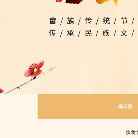
乌米饭
伙食