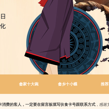
畲家十大碗
畲乡十小蝶
推荐
卡消费的客人，一定要在留言板填写伙食卡号跟联系方式
，感谢